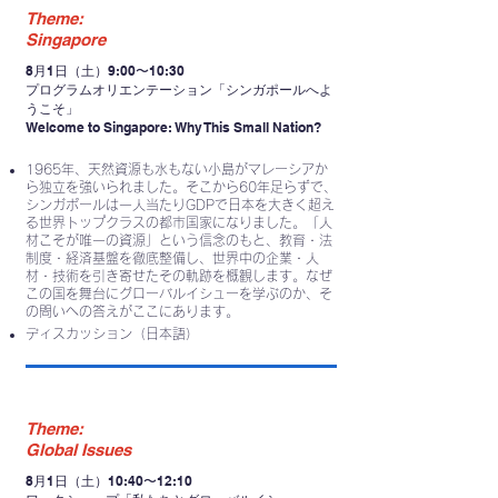
Theme:
Singapore
8月1日（土）9:00〜10:30
プログラムオリエンテーション「シンガポールへよ
うこそ」
Welcome to Singapore: Why This Small Nation?
1965年、天然資源も水もない小島がマレーシアか
ら独立を強いられました。そこから60年足らずで、
シンガポールは一人当たりGDPで日本を大きく超え
る世界トップクラスの都市国家になりました。「人
材こそが唯一の資源」という信念のもと、教育・法
制度・経済基盤を徹底整備し、世界中の企業・人
材・技術を引き寄せたその軌跡を概観します。なぜ
この国を舞台にグローバルイシューを学ぶのか、そ
の問いへの答えがここにあります。
ディスカッション（日本語）
Theme:
Global Issues
8月1日（土）10:40〜12:10