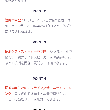
を経験できます。
POINT 2
短期集中型：
8月1日〜9月7日の約5週間。事
前・メイン8コマ・事後の全10コマで、体系的
に学び切れる設計。
POINT 3
現地ゲストスピーカーを招聘：
シンガポールで
働く第一線のゲストスピーカーを4名招待。英
語で直接話を聞き、質問し、議論できます。
POINT 4
現地大学生とのオンライン交流・ネットワーキ
ング：
同世代の海外学生と本音で語り合い、
「日本の当たり前」を相対化できます。