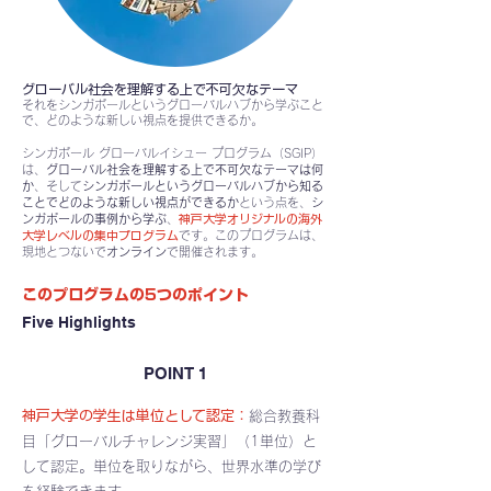
グローバル社会を理解する上で不可欠なテーマ
それをシンガポールというグローバルハブから学ぶこと
で、どのような新しい視点を提供できるか。
シンガポール グローバルイシュー プログラム（SGIP）
は、
グローバル社会を理解する上で不可欠なテーマは何
か
、そして
シンガポールというグローバルハブから知る
ことでどのような新しい視点ができるか
という点を、
シ
ンガポールの事例から学ぶ
、
神戸大学オリジナルの海外
大学レベルの集中プログラム
です。このプログラムは、
現地とつないで
オンライン
で開催されます。
このプログラムの5つのポイント
Five Highlights
POINT 1
神戸大学の学生は単位として認定：
総合教養科
目「グローバルチャレンジ実習」（1単位）と
して認定。単位を取りながら、世界水準の学び