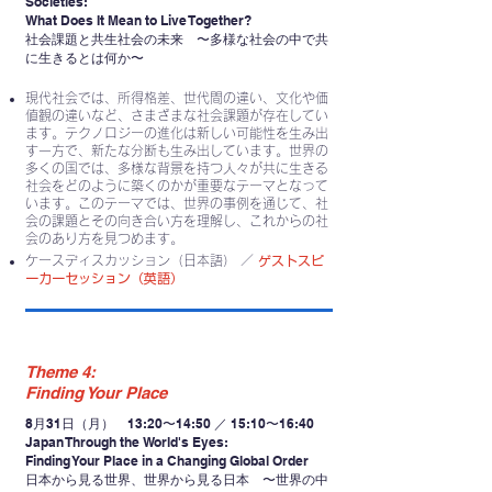
Societies:
What Does It Mean to Live Together?
社会課題と共生社会の未来 〜多様な社会の中で共
に生きるとは何か〜
現代社会では、所得格差、世代間の違い、文化や価
値観の違いなど、さまざまな社会課題が存在してい
ます。テクノロジーの進化は新しい可能性を生み出
す一方で、新たな分断も生み出しています。世界の
多くの国では、多様な背景を持つ人々が共に生きる
社会をどのように築くのかが重要なテーマとなって
います。このテーマでは、世界の事例を通じて、社
会の課題とその向き合い方を理解し、これからの社
会のあり方を見つめます。
ケースディスカッション（日本語） ／
ゲストスピ
ーカーセッション（英語）
Theme 4:
Finding Your Place
8月31日（月） 13:20〜14:50 ／ 15:10〜16:40
Japan Through the World's Eyes:
Finding Your Place in a Changing Global Order
日本から見る世界、世界から見る日本 〜世界の中