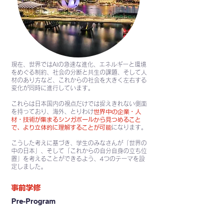
現在、世界ではAIの急速な進化、エネルギーと環境
をめぐる制約、社会の分断と共生の課題、そして人
材のあり方など、これからの社会を大きく左右する
変化が同時に進行しています。
これらは日本国内の視点だけでは捉えきれない側面
を持っており、海外、とりわけ
世界中の企業・人
材・技術が集まるシンガポールから見つめること
で、より立体的に理解することが可能
になります。
こうした考えに基づき、学生のみなさんが「世界の
中の日本」、そして「これからの自分自身の立ち位
置」を考えることができるよう、4つのテーマを設
定しました。
事前学修
Pre-Program