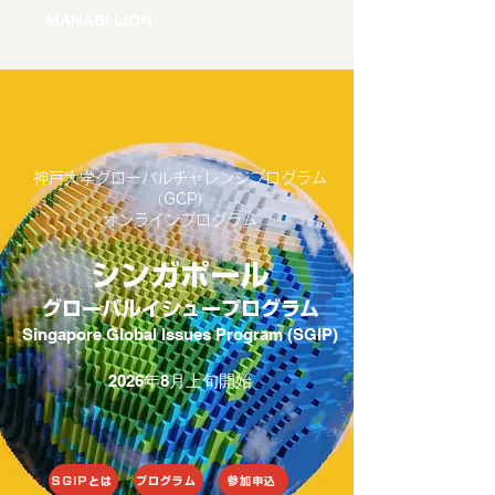
MANABI LION
神戸大学グローバルチャレンジプログラム
（GCP）
オンラインプログラム
シンガポール
グローバルイシュープログラム
Singapore Global Issues Program (SGIP)
2026年8月上旬開始
SGIPとは
プログラム
参加申込