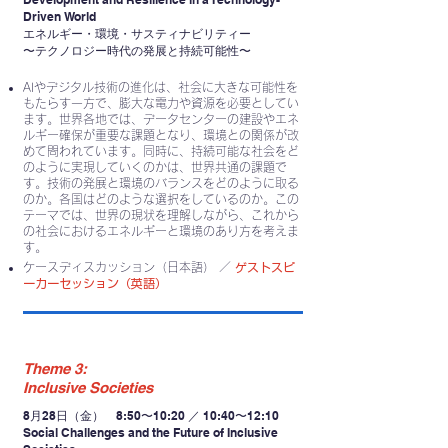
Driven World
エネルギー・環境・サスティナビリティー
〜テクノロジー時代の発展と持続可能性〜
AIやデジタル技術の進化は、社会に大きな可能性を
もたらす一方で、膨大な電力や資源を必要としてい
ます。世界各地では、データセンターの建設やエネ
ルギー確保が重要な課題となり、環境との関係が改
めて問われています。同時に、持続可能な社会をど
のように実現していくのかは、世界共通の課題で
す。技術の発展と環境のバランスをどのように取る
のか。各国はどのような選択をしているのか。この
テーマでは、世界の現状を理解しながら、これから
の社会におけるエネルギーと環境のあり方を考えま
す。
ケースディスカッション（日本語） ／
ゲストスピ
ーカーセッション（英語）
Theme 3:
Inclusive Societies
8月28日（金） 8:50〜10:20 ／ 10:40〜12:10
Social Challenges and the Future of Inclusive