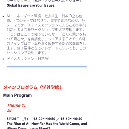
ワークショップ「私たちとグローバルイシュー」
Global Issues are Your Issues
AI・エネルギーと環境・社会共生・日本の立ち位
置。4つのテーマはなぜ今、重要で緊急なのか。各
テーマでケースディスカッションに入るための事前
知識と考え方をワークショップ形式で整理します。
「自分はどこまで知っているか」「どんな問いを持
って臨むか」を言語化し、シェアすることで、8回
のメインプログラムを深く経験するための準備をし
ます。修了要件となる小レポートについても、この
セッションで説明します。
ディスカッション（日本語）
メインプログラム（学外学修）
Main Program
Theme 1:
AI
8月24日（月） 13:20〜14:50 ／ 15:10〜16:40
The Rise of AI: How Far Has the World Come, and
Where Does Japan Stand?