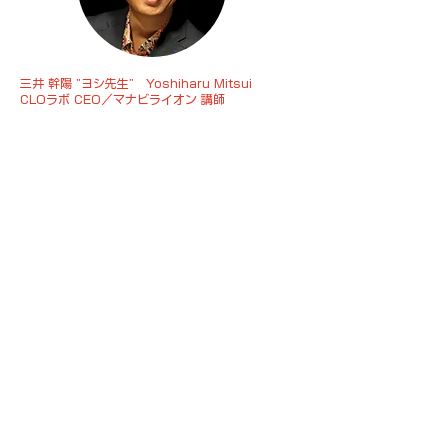
三井 幹陽 ”ヨシ先生” Yoshiharu Mitsui
CLOラボ CEO／マナビライオン 講師
海外在住30年。シンガポールを拠点に、シンガポー
ル国立大学ビジネススクールでも教壇に立ち、学
部・修士・企業幹部向けプログラムを担当する。
ヨシ先生からのメッセージ
「世界は本当に動いています。そしてその変
化は、皆さんの就職、キャリア、生き方に、
思っている以上に直結しています。
このプログラムで皆さんに経験してほしいの
は、シンガポールの最前線で働くゲストスピ
ーカーから英語で直接話を聞き、その場で質
問し、議論すること。現地の大学生と本音で
語り合うこと。そしてケースを通じて、自分
の頭で考える習慣を身につけることです。
これは、授業の単位以上のものを皆さんに残
してくれるはずです。世界を自分の目で見る