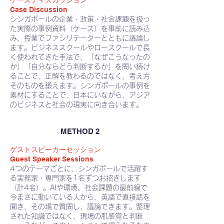
ケースディスカッション
Case Discussion
シンガポールの企業・政策・社会課題を扱っ
た実際の事例資料（ケース）を事前に読み込
み、授業でファシリテーターとともに議論し
ます。ビジネススクールやロースクールで長
く使われてきた手法で、「なぜこうなったの
か」「自分ならどう判断するか」を問い続け
ることで、正解を教わるのではなく、考え方
そのものを鍛えます。シンガポールの事例を
素材にすることで、日本にいながら、アジア
のビジネスと社会の現実に向き合います。
METHOD 2
ゲストスピーカーセッション
Guest Speaker Sessions
4つのテーマごとに、シンガポールで活躍す
る実務家・専門家を1名ずつお招きします
（計4名）。AIや環境、社会課題の最前線で
今まさに動いている人から、英語で直接話を
聞き、その場で質問し、議論できます。整理
された知識ではなく、現場の肌感覚と判断