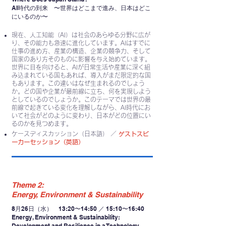
AI時代の到来 〜世界はどこまで進み、日本はどこ
にいるのか〜
現在、人工知能（AI）は社会のあらゆる分野に広が
り、その能力も急速に進化しています。AIはすでに
仕事の進め方、産業の構造、企業の競争力、そして
国家のあり方そのものに影響を与え始めています。
世界に目を向けると、AIが日常生活や産業に深く組
み込まれている国もあれば、導入がまだ限定的な国
もあります。この違いはなぜ生まれるのでしょう
か。どの国や企業が最前線に立ち、何を実現しよう
としているのでしょうか。このテーマでは世界の最
前線で起きている変化を理解しながら、AI時代にお
いて社会がどのように変わり、日本がどの位置にい
るのかを見つめます。
ケースディスカッション（日本語） ／
ゲストスピ
ーカーセッション（英語）
Theme 2:
Energy, Environment & Sustainability
8月26日（水） 13:20〜14:50 ／ 15:10〜16:40
Energy, Environment & Sustainability:
Development and Resilience in a Technology-